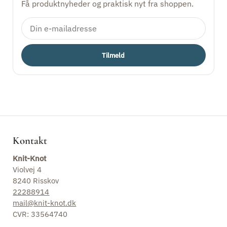
Få produktnyheder og praktisk nyt fra shoppen.
Events
Garn efter indhold
Tilmeld
Interiør
Mærke/leverandør
Kits
Kontakt
Mest populær
Knit-Knot
Violvej 4
Nyt
8240 Risskov
22288914
Opskrifter
mail@knit-knot.dk
CVR: 33564740
Tilbehør/Udstyr