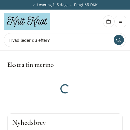
✓ Levering 1-5 dage ✓ Fragt 65 DKK
Knit-Knot
Ekstra fin merino
Søg
Indlæser...
Knit-Knot
Begrænset lager
Nyhedsbrev
Broderi